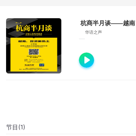
杭商半月谈——越南
华语之声
节目(1)