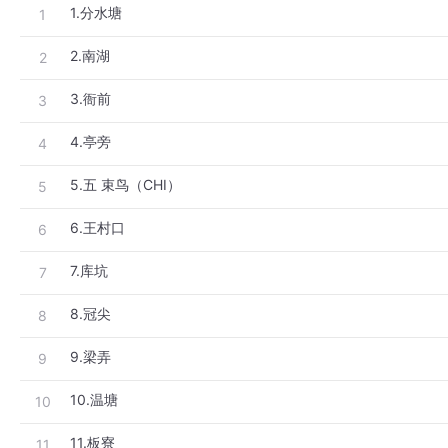
1.分水塘
1
2.南湖
2
3.衙前
3
4.亭旁
4
5.五 束鸟（CHI）
5
6.王村口
6
7.库坑
7
8.冠尖
8
9.梁弄
9
10.温塘
10
11.板寮
11