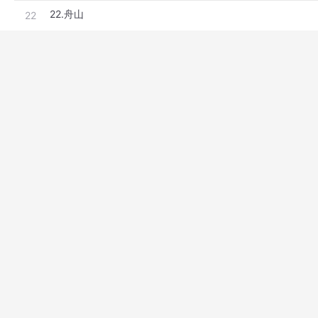
22.舟山
22