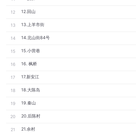
12.回山
12
13.上羊市街
13
14.北山街84号
14
15.小营巷
15
16. 枫桥
16
17.新安江
17
18.大陈岛
18
19.秦山
19
20.后陈村
20
21.余村
21