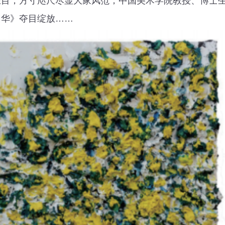
在目，方寸咫尺尽显大家风范；中国美术学院教授、博士
园华》夺目绽放……