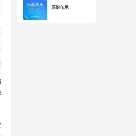
医脉传承
浙
秘
家