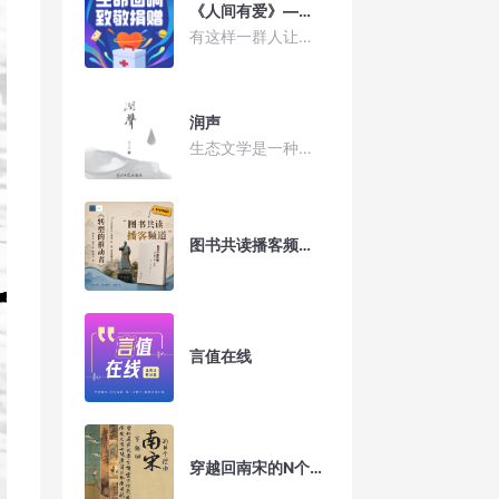
《人间有爱》——生命回响 致敬捐赠
有这样一群人让人永远不会忘记，他们的生命跨越了时空的阻碍，让生命延续，让爱永恒，他们就是——人体器官和遗体（组织）捐献者们。在浙江省红十字会的官网上，纪念着2800余位人体器官和遗体（组织）捐献者，一个个熠熠生辉的名字，记录着他们曾经奋斗的人生、从容的步伐、奉献的初心和坚定的选择。网页上亲朋好友的留言，倾诉着对捐献者深深的思念，让人泪目，也让人心生敬意。他们虽然走了，但却将最深沉的爱留在了人间。在这些名字的背后，会有什么样的故事呢？ 4月5日晚上7:00整，由浙江省红十字会人体器官捐献管理中心、华语之声、KKTV联合推出的人间有爱特别节目——《生命回响，致敬捐献》在透明直播间播出，节目邀请到了浙江省红十字会人体器官捐献管理中心业务科科长曹燕芳，浙江省生命之舟志愿服务队常务副队长沈廷冲，肝移植的接受者张传凤做客透明直播间。
润声
生态文学是一种反映生态环境与人类社会发展的关系的文学，生态文学是新时代文学创作的主攻方向之一。当前，全国各地正在切实践行“绿水青山就是金山银山”理念，着力解决生态文明建设中的重点问题。新时代文学必须开拓新疆界，其中生态文学大友可为。
图书共读播客频道丨转型的推动者“江北三杰”评传——第一部 许鼎霖传
言值在线
穿越回南宋的N个理由