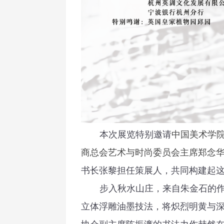
本次展览特别邀请
中国美术学
商总会艺术与时尚委员会主席郑念
书长张黎担任策展人，共同构建起
步入秋水山庄，来自朱金石的
立体浮雕油墨技法，将炽烈明黄与