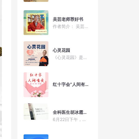
吴芸老师荐好书
作者简介： 吴芸，中国散文学会会员，中国报告文学学会会员，浙江省作家协会会员，著有散文集《芸香世界》，作品入选年度散文精选和中学生阅读题库。 2013年，吴芸老师在水秀苑社区成立了“芸文化”工作室。近十年，“芸文化”工作室开展了公益讲座几十个，深受人们喜爱。工作室于2015年被评为“杭州市示范社区学习共同体”。 “杭州市优秀传统文化丛书”宣传点是“芸文化”工作室的品牌项目之一，一个点设在西湖区水秀苑社区，另一个点设在“云泊天目”山庄，期望更多人了解与热爱杭城优秀传统文化！ 在2023年世界读书日来临前夕，为了与更多读者朋友分享好书，吴芸老师开设“荐好书”栏目。以书会友，共建我们自己的心灵家园！谢谢大家聆听！
心灵花园
《心灵花园》是由杭州市上城区红十字会、浙江省心理咨询与心理治疗行业协会和华语之声联合推出的一档关注当代人心理健康和情感需求的专题访谈节目，每期选取不同的热点话题，普及心理健康知识
红十字会”人间有爱“专题节目
全科医生胡冰霜的医学手记
6月22日下午，复旦大学医学博士后、四川大学心理学教授、华西医院精神科医生胡冰霜携新书《与病对话——全科医生手记》来杭，做主题为“从史怀哲到艺术治疗”的新书分享会。分享会后，满怀仁心的资深医者胡冰霜和我们分享了她的生死观。