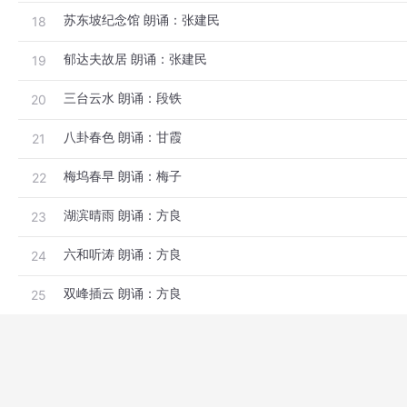
苏东坡纪念馆 朗诵：张建民
18
郁达夫故居 朗诵：张建民
19
三台云水 朗诵：段铁
20
八卦春色 朗诵：甘霞
21
梅坞春早 朗诵：梅子
22
湖滨晴雨 朗诵：方良
23
六和听涛 朗诵：方良
24
双峰插云 朗诵：方良
25