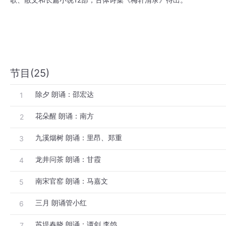
节目(25)
除夕 朗诵：邵宏达
1
花朵醒 朗诵：南方
2
九溪烟树 朗诵：里昂、郑重
3
龙井问茶 朗诵：甘霞
4
南宋官窑 朗诵：马嘉文
5
三月 朗诵管小红
6
苏堤春晓 朗诵：谭剑 李鸽
7