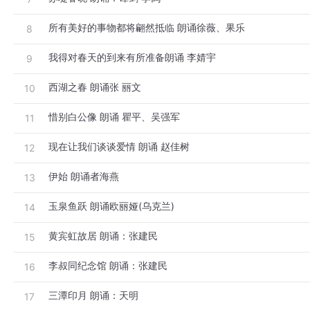
所有美好的事物都将翩然抵临 朗诵徐薇、果乐
8
我得对春天的到来有所准备朗诵 李婧宇
9
西湖之春 朗诵张 丽文
10
惜别白公像 朗诵 瞿平、吴强军
11
现在让我们谈谈爱情 朗诵 赵佳树
12
伊始 朗诵者海燕
13
玉泉鱼跃 朗诵欧丽娅(乌克兰)
14
黄宾虹故居 朗诵：张建民
15
李叔同纪念馆 朗诵：张建民
16
三潭印月 朗诵：天明
17