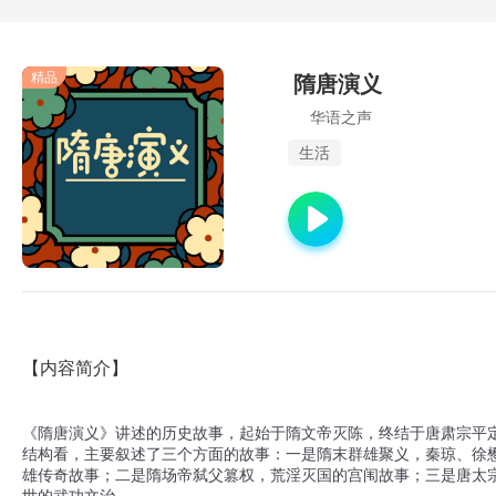
精品
隋唐演义
华语之声
生活
【内容简介】
《隋唐演义》讲述的历史故事，起始于隋文帝灭陈，终结于唐肃宗平
结构看，主要叙述了三个方面的故事：一是隋末群雄聚义，秦琼、徐
雄传奇故事；二是隋场帝弑父篡权，荒淫灭国的宫闱故事；三是唐太
世的武功文治