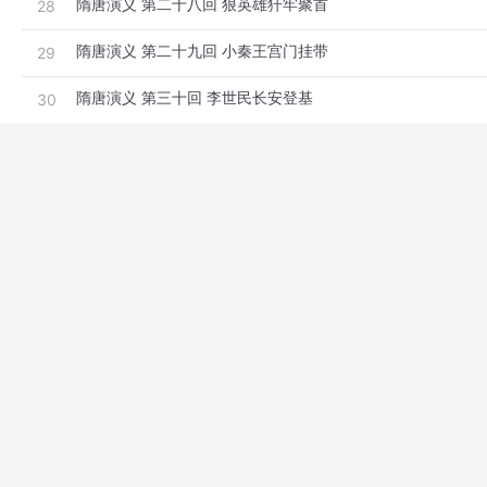
隋唐演义 第二十八回 狠英雄犴牢聚首
28
隋唐演义 第二十九回 小秦王宫门挂带
29
隋唐演义 第三十回 李世民长安登基
30