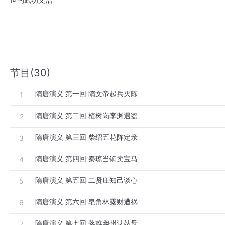
节目(30)
隋唐演义 第一回 隋文帝起兵灭陈
1
隋唐演义 第二回 楂树岗李渊遇盗
2
隋唐演义 第三回 柴绍五花阵定亲
3
隋唐演义 第四回 秦琼当锏卖宝马
4
隋唐演义 第五回 二贤庄知己谈心
5
隋唐演义 第六回 皂角林露财遭祸
6
隋唐演义 第七回 落难幽州认姑母
7