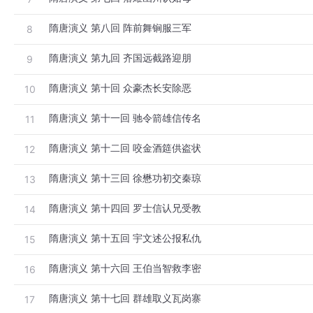
隋唐演义 第八回 阵前舞锏服三军
8
隋唐演义 第九回 齐国远截路迎朋
9
隋唐演义 第十回 众豪杰长安除恶
10
隋唐演义 第十一回 驰令箭雄信传名
11
隋唐演义 第十二回 咬金酒筵供盗状
12
隋唐演义 第十三回 徐懋功初交秦琼
13
隋唐演义 第十四回 罗士信认兄受教
14
隋唐演义 第十五回 宇文述公报私仇
15
隋唐演义 第十六回 王伯当智救李密
16
隋唐演义 第十七回 群雄取义瓦岗寨
17