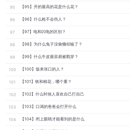
【95】开的最高的花是什么花？
95
【96】什么枪不会伤人？
96
【97】电和闪电的区别？
97
【98】为什么兔子没偷懒却输了？
98
【99】什么牛皮最容易被戳穿？
99
【100】饭来张口的人？
100
【101】铁和棉花，哪个重？
101
【102】什么时候人喜欢自己打自己
102
【103】口渴的爸爸会打开什么
103
【104】闭上眼睛才能看到的是什么
104