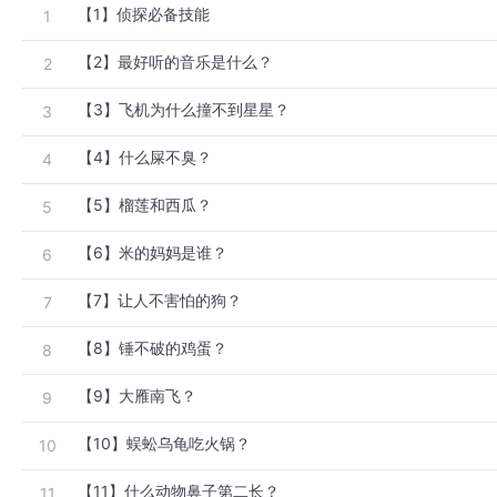
【1】侦探必备技能
1
【2】最好听的音乐是什么？
2
【3】飞机为什么撞不到星星？
3
【4】什么屎不臭？
4
【5】榴莲和西瓜？
5
【6】米的妈妈是谁？
6
【7】让人不害怕的狗？
7
【8】锤不破的鸡蛋？
8
【9】大雁南飞？
9
【10】蜈蚣乌龟吃火锅？
10
【11】什么动物鼻子第二长？
11