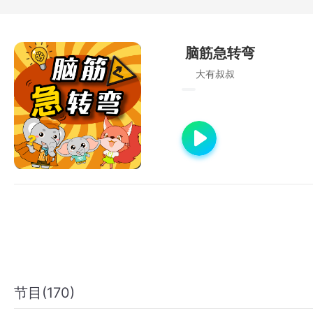
脑筋急转弯
大有叔叔
节目(170)