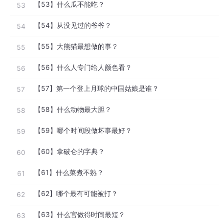
【53】什么瓜不能吃？
53
【54】从没见过的爷爷？
54
【55】大熊猫最想做的事？
55
【56】什么人专门给人颜色看？
56
【57】第一个登上月球的中国姑娘是谁？
57
【58】什么动物最大胆？
58
【59】哪个时间段做坏事最好？
59
【60】拿破仑的字典？
60
【61】什么菜煮不熟？
61
【62】哪个最有可能被打？
62
【63】什么官做得时间最短？
63