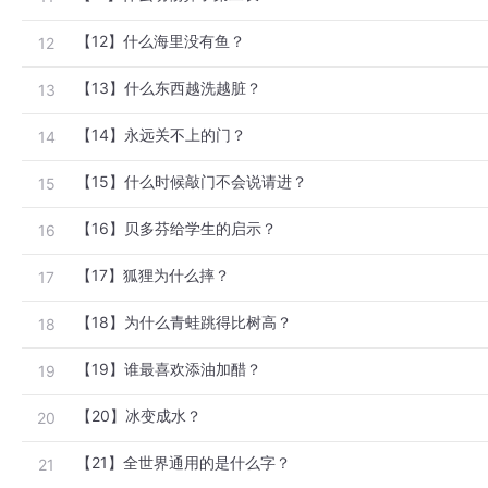
【12】什么海里没有鱼？
12
【13】什么东西越洗越脏？
13
【14】永远关不上的门？
14
【15】什么时候敲门不会说请进？
15
【16】贝多芬给学生的启示？
16
【17】狐狸为什么摔？
17
【18】为什么青蛙跳得比树高？
18
【19】谁最喜欢添油加醋？
19
【20】冰变成水？
20
【21】全世界通用的是什么字？
21