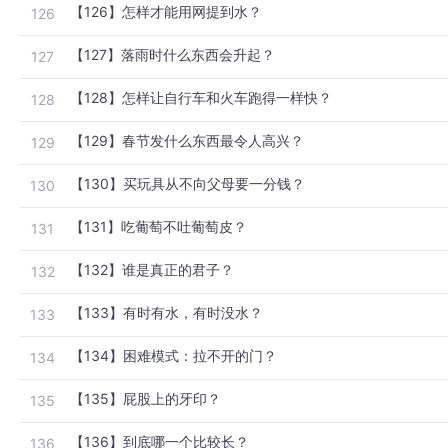
【126】怎样才能用网提到水？
126
【127】落雨时什么东西会升起？
127
【128】怎样让自行车和火车跑得一样快？
128
【129】春节发什么东西最令人高兴？
129
【130】买玩具从不向父母要一分钱？
130
【131】吃葡萄不吐葡萄皮？
131
【132】谁是真正的君子？
132
【133】有时有水，有时没水？
133
【134】困难模式：拉不开的门？
134
【135】屁股上的牙印？
135
【136】到底哪一个比较长？
136