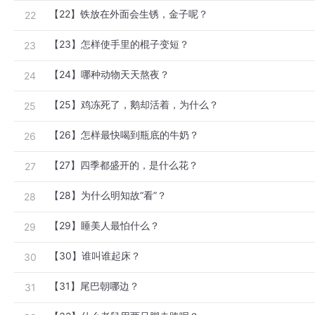
【22】铁放在外面会生锈，金子呢？
22
【23】怎样使手里的棍子变短？
23
【24】哪种动物天天熬夜？
24
【25】鸡冻死了，鹅却活着，为什么？
25
【26】怎样最快喝到瓶底的牛奶？
26
【27】四季都盛开的，是什么花？
27
【28】为什么明知故“看”？
28
【29】睡美人最怕什么？
29
【30】谁叫谁起床？
30
【31】尾巴朝哪边？
31