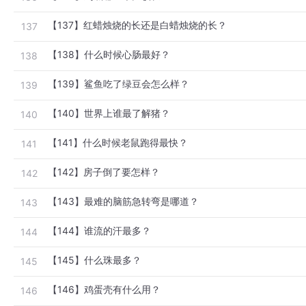
【137】红蜡烛烧的长还是白蜡烛烧的长？
137
【138】什么时候心肠最好？
138
【139】鲨鱼吃了绿豆会怎么样？
139
【140】世界上谁最了解猪？
140
【141】什么时候老鼠跑得最快？
141
【142】房子倒了要怎样？
142
【143】最难的脑筋急转弯是哪道？
143
【144】谁流的汗最多？
144
【145】什么珠最多？
145
【146】鸡蛋壳有什么用？
146