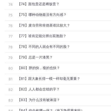
【74】面包贵还是稀饭贵？
74
【75】哪种动物最没有方向感？
75
【76】麦当劳和肯德基谁比较大？
76
【77】谁肯定能分辨出双胞胎？
77
【78】不同的人就会有不同的脸？
78
【79】总是一片漆黑？
79
【80】胖的快，瘦的也快？
80
【81】跟大象长得一模一样却毫无重量？
81
【82】人人都会念错的字？
82
【83】为什么没有被淋湿？
83
【84】你会捡哪一张？（地下争霸赛来啦）
84