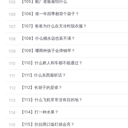
【105】船厂老板最怕什么
105
【106】谁一年四季都背个袋子？
106
【107】爸爸为什么在天冷时脱衣服？
107
【108】什么桶永远也装不满？
108
【109】哪两种孩子会弹钢琴？
109
【110】什么桥人和车都不能通过？
110
【111】什么东西最听话？
111
【112】长胡子的是谁？
112
【113】什么飞机常常没有目的地？
113
【114】打一种水果？
114
【115】扒拉两口饭灯就会亮？
115