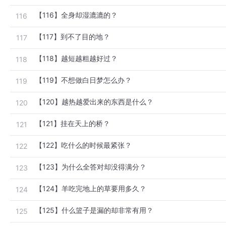
【116】全身却湿漉漉的？
116
【117】到不了目的地？
117
【118】越短越粗越好过？
118
【119】不想做白日梦怎么办？
119
【120】越热越爱出来的东西是什么？
120
【121】挂在天上的桥？
121
【122】吃什么的时候最紧张？
122
【123】为什么全答对却没得满分？
123
【124】羊吃完地上的草要用多久？
124
【125】什么篮子是漏的却非常有用？
125