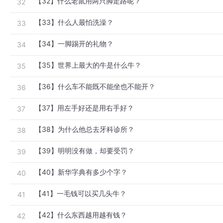
【32】什么老鼠用两只脚走路呢？
32
【33】什么人最怕洗澡？
33
【34】一脚踢开的礼物？
34
【35】世界上最大的牛是什么牛？
35
【36】什么车不能既不能坐也不能开？
36
【37】用左手好还是用右手好？
37
【38】为什么他总去牙科诊所？
38
【39】明明没有做，却要受罚？
39
【40】新华字典有多少个字？
40
【41】一毛钱可以买几头牛？
41
【42】什么东西越用越有钱？
42