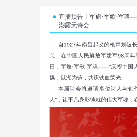
直播预告丨军旗·军歌·军魂—
湖露天诗会
自1927年南昌起义的枪声划破
恙。在中国人民解放军建军98周年
日，军旗·军歌·军魂——“庆祝中国
媒，以湖为镜，共庆铁血荣光。
本届诗会将邀请多位诗人与创
人”，让平凡身影铸就的伟大军魂，