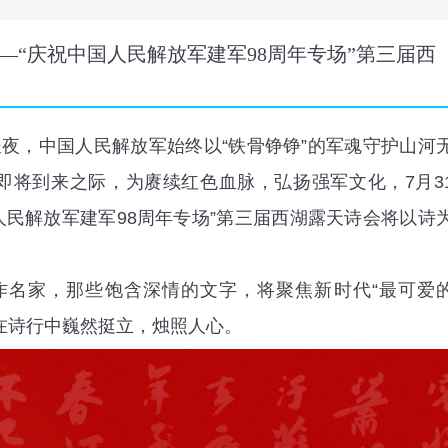
—“庆祝中国人民解放军建军98周年专场”第三届西
长夜，中国人民解放军始终以“铁骨铮铮”的军魂守护山河
即将到来之际，为赓续红色血脉，弘扬强军文化，7月3
人民解放军建军98周年专场”第三届西湖露天诗会将以诗
作名家，那些饱含深情的文字，将聚焦新时代“最可爱
在诗行中巍然挺立，烛照人心。