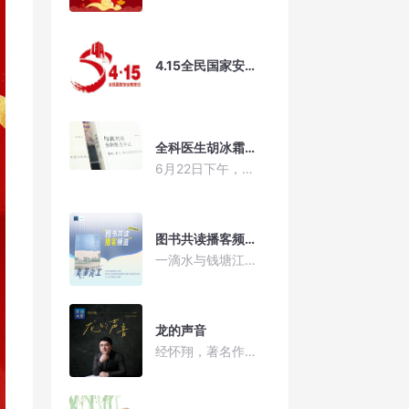
4.15全民国家安全教育日
全科医生胡冰霜的医学手记
6月22日下午，复旦大学医学博士后、四川大学心理学教授、华西医院精神科医生胡冰霜携新书《与病对话——全科医生手记》来杭，做主题为“从史怀哲到艺术治疗”的新书分享会。分享会后，满怀仁心的资深医者胡冰霜和我们分享了她的生死观。
图书共读播客频道丨读懂滨江
一滴水与钱塘江的时代隐喻：讲述书中描绘的生动意象——钱塘江源头的一滴滴水珠，经过蜿蜒曲折的山谷，最终汇聚成钱塘江口滔天的浪潮。微小汇聚伟大，平凡造就辉煌，这正是无数个在滨江奋斗的年轻人，汇聚起实现新蓝图的万千憧憬的生动写照。 未来的产业与创新：重点解读滨江如何建设全球数字经济创新中心。紧盯“中国视谷”“国际零磁科学谷”“中国数谷”产业布局，加快形成新质生产力。坚持“人才带技术、技术变项目、项目融资金、实现产业化”的路径，秉持“不拘一格降人才”和“宽容失败”的理念，全面提升发展原动力。 未来的社会与生活：讲述滨江建设智慧城市标杆的决心，推动5G、物联网在城市管理中的应用，实现“一网通办”和“最多跑一次”。完善教育、医疗、养老等公共服务，建设宜居宜业宜游的现代化城区，增强居民幸福感。 未来的生态与营商环境：描绘绿色低碳的示范区愿景，推动碳达峰、碳中和目标落地；优化营商环境，强化增值服务效能，构建“引得进、迁不走”的产业生态。 未来的国际化形象：建设开放包容的国际化城区，增强全球资源配置能力，吸引国际高端人才、企业和资本，为全球城市发展提供“滨江样板”。
龙的声音
经怀翔，著名作曲家，词作家，音乐制作人。中国共产党员，中国音乐著作权协会会员、浙江省音乐家协会会员、杭州市音乐家协会副秘书长、滨江区音乐家协会副主席兼法定代表人、滨江区新联会理事、滨江区文艺两新发展促进会监事、蒙可艺术创始人兼首席作曲。 代表作：2008年北京奥运歌曲选拔赛入围作品、浙江省最受媒介关注奖《召唤》，杭州G20城市宣传歌曲《品质之城》，受邀创作龙港市歌《祥龙入港》，滨江区国庆七十周年晚会主题曲《我的滨江我的梦》词曲，浙商精神之歌《浙商之歌》词曲，杭州市抗疫歌曲《让爱汇聚》词曲，2022年杭州亚运会主题曲征集十强歌曲《神奇的亚洲》词曲和五十强歌曲《亚运有我更精彩》词曲，2023年11月22日荣获“之江同心.闪耀滨江”最美同心人物,2023年受邀创作杭州市放心消费主题曲暨杭州市中心街道武林街道形象歌曲《心燃武林》词曲，中国大运河申遗成功十周年暨2024“从西兴出发”浙东运河文化周启动仪式主题曲《丝路韵河》词曲（2023年度滨江区文艺精品工程重点扶持项目），滨江区国庆七十五周年晚会主题曲《“青”爱的城》词曲（2024年度滨江区文艺精品工程扶持项目），2025年六月五日世界环境日浙江主场活动开场曲《绿水青山在滨江》词曲作品在滨江奥体中心大莲花首演（2025年度第一批滨江区文艺精品工程扶持项目）。2025年12月19日，为孤独症儿童创作词曲并编剧导演的原创音乐剧《让爱汇聚》首演成功（2023年杭州市文联文艺精品工程扶持项目、2025年度第二批滨江区文艺精品工程扶持项目）,2026年4月11日音乐剧第二场演出圆满成功。音乐剧获得巨大社会影响，省市区三级媒体报道，后面还有不断巡演。2026年上半年创作了纪念中国共产党诞生105周年的纪念歌曲《要令我更坚定》、纪念长征胜利90周年的纪念歌曲《万里长歌》、纪念滨江区建区三十周年的歌曲《三十而立》、以及呼吁台湾回归的歌曲《山海共此时》等重要题材作品，其中《万里长歌》已被杭州市文联、滨江区委宣传部联合推荐给杭州市委宣传部，《三十而立》已被滨江区委宣传部采纳。