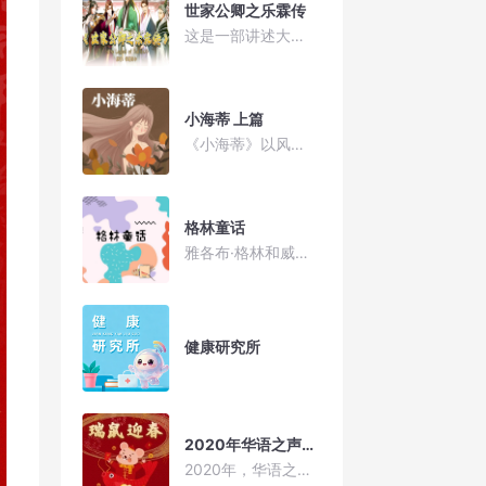
世家公卿之乐霖传
这是一部讲述大晋中兴时期，中国“贵族精神”和众生相的现实题材类历史写实小说。男主卫玠承受灭门之恨，积蓄力量，向皇后贾南风伺机寻仇，他的毕生目标是匡扶社稷。女主乐霖是乐广次女，开办属于自己的商业，她是晋朝的女商人。 乐霖总在卫玠的梦中出现，他为了分清楚梦境与现实而特意靠近她。乐霖目睹卫玠设计贾谧、潘安等人的手段，从拒绝到贴心，两个人在经历过大起大落之后，最终成为灵魂伴侣。卫玠在经历太子娶亲，算计潘安之后，卫玠被潘安和贾南风联手打压，卫玠被摧毁了自尊心，坠入心魔。所幸乐霖将卫玠的灵魂拯救，卫玠由此更爱乐霖。贾南风的小女儿去世，大晋王爷们借机发动战乱，史称“八王之乱”，战乱引发著名事件“永嘉之祸”。战乱让卫玠萌生拯救乱世的愿望。他先后辅佐司马颖、司马睿。虽然一路坎坷不断，卫玠都能逐一化解，最终让安定大晋，史称“王与马共天下”。卫玠救赎自己，急流勇退，隐居山野。
小海蒂 上篇
《小海蒂》以风景如画的阿尔卑斯山为背景，描写了小海蒂的成长历程。小海蒂自幼便失去了父母，但这并没有影响她成为一个天真活泼、心地善良的小女孩。她热爱生活，热爱自然，助人为乐，年纪不大却有着独特的人格魅力。五岁时，她被送到山上的爷爷家，她用爱心帮助饱经沧桑、性格孤僻的爷爷变得开朗起来，教会了牧羊人彼得识字;也正是在她的帮助下，不能走路的的女孩克拉拉又重新拥有了生活的勇气，奇迹般地摆脱了轮椅，恢复了行走的能力。就连双目失明的老奶奶也在她的帮助下，心中又充满了光明。 作者通过许多真实感人的生活场景和恰到好处的细
格林童话
雅各布·格林和威廉·格林是一对令人羡慕的好兄弟，他们从小就感情深厚，兴趣和爱好非常相近。1806年格林兄弟开始搜集、记录和整理德国乃至欧洲民间世代流传的童话，先后出版了《儿童与家庭童话集》共三卷。这些童话被后人统称为《格林童话》。由于他们的杰出贡献，文学史上将他们称为"格林兄弟"。 《格林童话》自问世以来，深受读者喜欢，相继被翻译成各国文字，传遍世界的每个角落。它被介绍到中国已有一百多年的历史，得到了一代又一代孩子的喜爱。
健康研究所
2020年华语之声主持天团祝您新年快乐！
2020年，华语之声的主持人们为您送来新春的祝福，祝福您鼠年大吉！新春快乐！